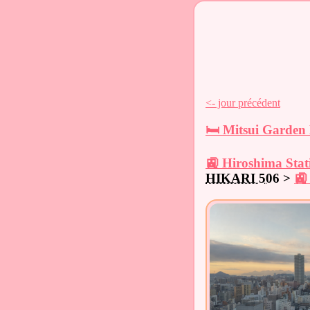
<- jour précédent
🛏️ Mitsui Garden
🚉 Hiroshima Stat
HIKARI 506
>
🚉