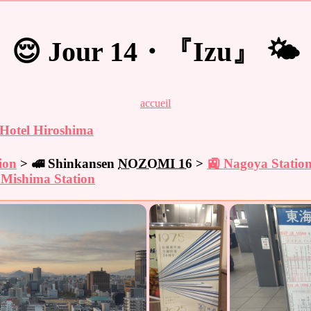
😌 Jour 14・『Izu』 🌤️
accueil
 Hotel Hiroshima
ion
> 🚅 Shinkansen
NOZOMI 16
>
🚉 Nagoya Statio
 Mishima Station