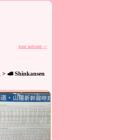
jour suivant ->
n
> 🚅 Shinkansen